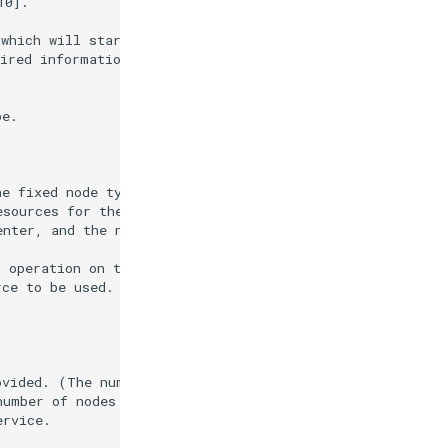
0].

which will start full-scale operations in October.

ired information such as the desired resource amount fro
e.

e fixed node type, we are unable to provide the desired 
sources for the fixed node type, and may propose a reduc
nter, and the number of nodes will be finally agreed upo
 operation on the usage application portal on or after O
ce to be used.

ovided. (The number may be adjusted when the number of n
umber of nodes through the Application Portal.

rvice.
