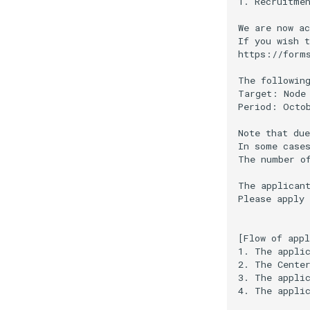
1. Recruitmen
We are now ac
If you wish t
https://forms
The following
Target: Node 
Period: Octob
Note that due
In some cases
The number of
The applicant
Please apply 
[Flow of appl
1. The applic
2. The Cente
3. The applic
4. The applic