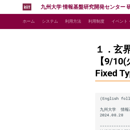
九州大学 情報基盤研究開発センター 
ホーム
システム
利用方法
利用制度
イベント
１．玄
【9/10(火
Fixed Ty
(English foll
九州大学  情報
2024.08.28

-------------