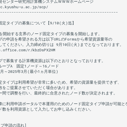
発センター研究用計算機システムＷＷＷホームページ

c.kyushu-u.ac.jp/scp/

----------------------------------------------------

定タイプの募集について【9/10(火)迄】

用を開始する玄界のノード固定タイプの募集を開始します。

の申請を希望される方は以下URLのFormsから希望資源量等の

てください。入力締め切りは 9月10日(火)までとなっております。

.office.com/r/kbzDsPX2HM

プで募集する計算機資源は以下のとおりとなっております。

ープA　固定1ノード～16ノード

0月～2025年3月(最小1ヵ月単位)

定タイプは利用希望が非常に多いため、希望の資源量を提供できず、

数をご提案させていただく場合があります。

ー間で調整を行い、最終的に合意されたノード数が決定されます。

)以降に利用申請ポータルで本運用のためのノード固定タイプ申請が可能とな
ド数を利用資源として入力してお申し込みください。

プ申請の流れ]
