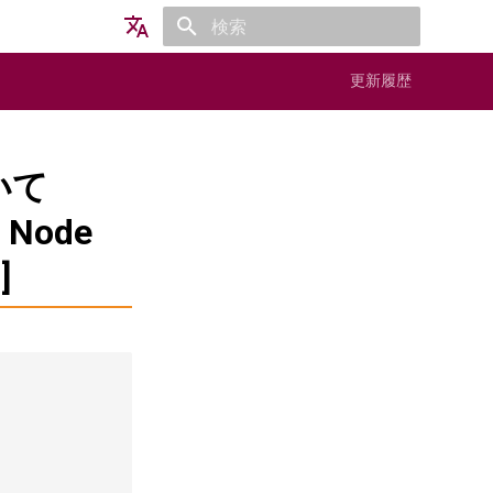
検索を初期化
English
更新履歴
日本語
いて
i Node
]