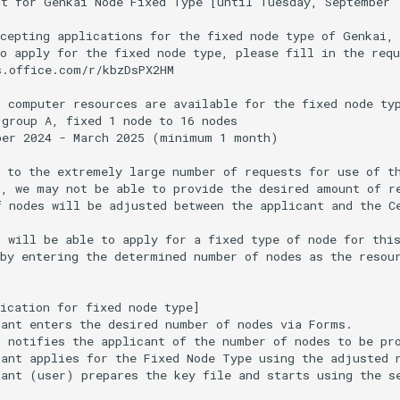
t for Genkai Node Fixed Type [until Tuesday, September 1
cepting applications for the fixed node type of Genkai, 
o apply for the fixed node type, please fill in the requ
.office.com/r/kbzDsPX2HM

 computer resources are available for the fixed node typ
group A, fixed 1 node to 16 nodes

er 2024 - March 2025 (minimum 1 month)

 to the extremely large number of requests for use of th
, we may not be able to provide the desired amount of re
 nodes will be adjusted between the applicant and the Ce
 will be able to apply for a fixed type of node for this
by entering the determined number of nodes as the resour
ication for fixed node type]

ant enters the desired number of nodes via Forms.

r notifies the applicant of the number of nodes to be pr
ant applies for the Fixed Node Type using the adjusted n
ant (user) prepares the key file and starts using the se