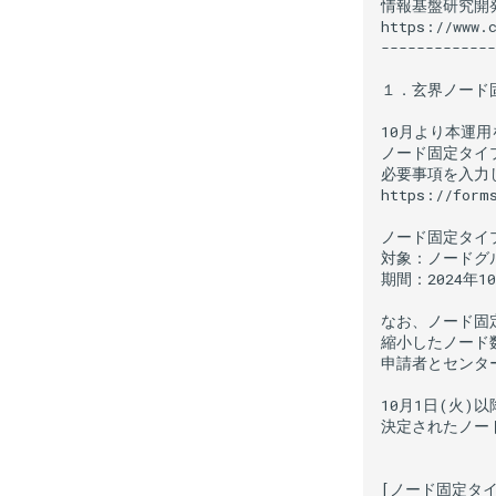
情報基盤研究開
https://www.c
-------------
１．玄界ノード固
10月より本運
ノード固定タイプ
必要事項を入力し
https://forms
ノード固定タイ
対象：ノードグル
期間：2024年1
なお、ノード固
縮小したノード
申請者とセンタ
10月1日(火
決定されたノー
[ノード固定タイ