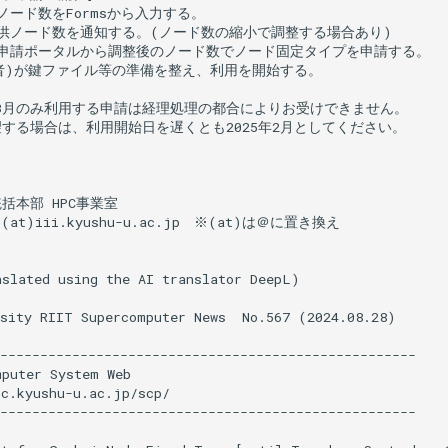
ノード数をFormsから入力する。

提供ノード数を通知する。(ノード数の縮小で調整する場合あり)

用申請ポータルから調整後のノード数でノード固定タイプを申請する。

者)が鍵ファイル等の準備を整え、利用を開始する。

3月のみ利用する申請は経理処理の都合によりお受けできません。

する場合は、利用開始日を遅くとも2025年2月としてください。

括本部 HPC事業室

st(at)iii.kyushu-u.ac.jp　※(at)は＠に置き換え

slated using the AI translator DeepL)

sity RIIT Supercomputer News  No.567 (2024.08.28)

----------------------------------------------------

puter System Web

c.kyushu-u.ac.jp/scp/

----------------------------------------------------
