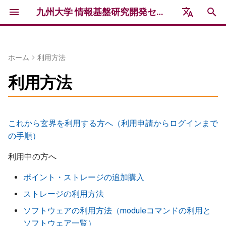
九州大学 情報基盤研究開発センター 研究用計算機システム
検
English
索
日本語
ホーム
利用方法
玄界システム情報
利用制度
イベント
お知らせ
利用報告・謝辞
アクセス・連絡先
更新履歴
を
利用方法
初
玄界ハードウェア
利用資格
2026年度 講習会 /
研究用計算機システムニュー
研究成果
Workshops & Trainings 2026
ス
期
玄界ソフトウェア
トライアルユース
民間利用成果報告
これから玄界を利用する方へ（利用申請からログインまで
化
フォーラム・シンポジウム /
運用情報 / Operational
の手順）
Forums & Symposiums
Information
利用負担金制度
謝辞記載のお願い
利用中の方へ
過去の障害情報 / Past
利用負担金の支払い
ポイント・ストレージの追加購入
Failure Information
民間利用制度
ストレージの利用方法
ソフトウェアの利用方法（moduleコマンドの利用と
公募型利用制度
ソフトウェア一覧）