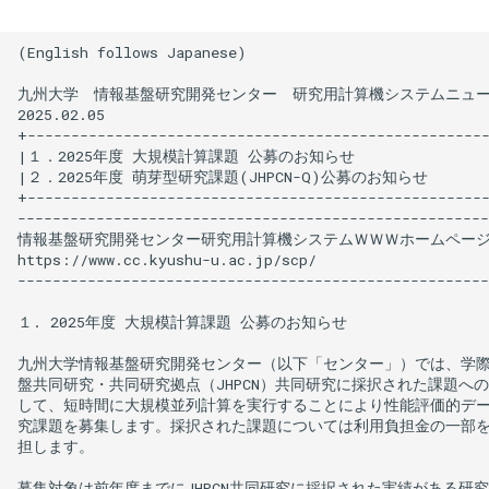
ポイント・ストレージの追加
重点支援制度
(English follows Japanese)

購入
九州大学　情報基盤研究開発センター　研究用計算機システムニュース　　
ストレージとファイル操作
2025.02.05

+-----------------------------------------------------
|１．2025年度 大規模計算課題 公募のお知らせ　　　　　　　　　
ソフトウェアの利用方法
|２．2025年度 萌芽型研究課題(JHPCN-Q)公募のお知らせ　　　
+-----------------------------------------------------
------------------------------------------------------
ジョブの利用法
情報基盤研究開発センター研究用計算機システムＷＷＷホームページ
https://www.cc.kyushu-u.ac.jp/scp/

リソースグループ
------------------------------------------------------
１. 2025年度 大規模計算課題 公募のお知らせ

仮想ホスト
九州大学情報基盤研究開発センター（以下「センター」）では、学際
FAQ、お役立ち情報
盤共同研究・共同研究拠点（JHPCN）共同研究に採択された課題への
して、短時間に大規模並列計算を実行することにより性能評価的デー
究課題を募集します。採択された課題については利用負担金の一部を
担します。

募集対象は前年度までにJHPCN共同研究に採択された実績がある研究