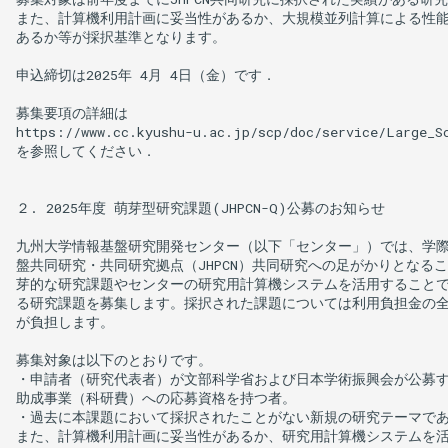
また、計算機利用計画に妥当性があるか、大規模並列計算による性能
あるか等が採択基準となります。

申込締切は2025年 4月 4日（金）です．

募集要項の詳細は

https://www.cc.kyushu-u.ac.jp/scp/doc/service/Large_Sc
を参照してください．

２. 2025年度 萌芽型研究課題(JHPCN-Q)公募のお知らせ

九州大学情報基盤研究開発センター（以下「センター」）では、学際
盤共同研究・共同研究拠点（JHPCN）共同研究への足がかりとなるこ
芽的な研究課題やセンターの研究用計算機システムを活用することで
る研究課題を募集します。採択された課題については利用負担金の全
が負担します。

募集対象は以下のとおりです。

・申請者（研究代表者）が文部科学省および日本学術振興会が公募す
助成事業（科研費）への応募資格を持つ者。

・過去に本課題において採択されたことがない新規の研究テーマであ
また、計算機利用計画に妥当性があるか、研究用計算機システムを活