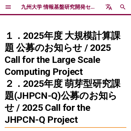
九州大学 情報基盤研究開発センター 研究用計算機システム
検
English
索
日本語
１．2025年度 大規模計算課
玄界システム情報
利用方法
利用制度
イベント
お知らせ
利用報告・謝辞
アクセス・連絡先
更新履歴
を
題 公募のお知らせ / 2025
初
玄界ハードウェア
これから玄界を利用する方へ
利用資格
2026年度 講習会 /
研究用計算機システムニュー
研究成果
Call for the Large Scale
Workshops & Trainings 2026
ス
期
玄界ソフトウェア
玄界の利用開始手続き
トライアルユース
民間利用成果報告
Computing Project
化
フォーラム・シンポジウム /
運用情報 / Operational
２．2025年度 萌芽型研究課
Forums & Symposiums
Information
ポータルアカウントの作成
利用負担金制度
謝辞記載のお願い
題(JHPCN-Q)公募のお知ら
過去の障害情報 / Past
プロジェクトの申請
利用負担金の支払い
Failure Information
せ / 2025 Call for the
プロジェクトへの参加
民間利用制度
JHPCN-Q Project
ログイン
公募型利用制度