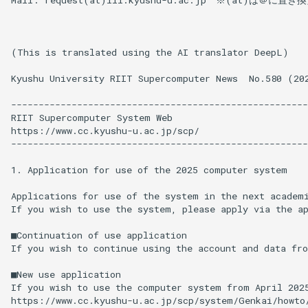
Mail: request(at)iii.kyushu-u.ac.jp　※(at)は＠に置き換
(This is translated using the AI translator DeepL)

Kyushu University RIIT Supercomputer News  No.580 (202
------------------------------------------------------
RIIT Supercomputer System Web

https://www.cc.kyushu-u.ac.jp/scp/

------------------------------------------------------
1. Application for use of the 2025 computer system

Applications for use of the system in the next academi
If you wish to use the system, please apply via the ap
■Continuation of use application

If you wish to continue using the account and data fro
■New use application

If you wish to use the computer system from April 2025
https://www.cc.kyushu-u.ac.jp/scp/system/Genkai/howto/