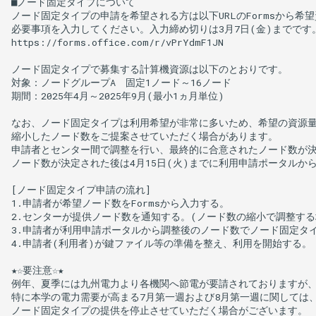
■ノード固定タイプについて

ノード固定タイプの申請を希望される方は以下URLのFormsから希望
必要事項を入力してください。入力締め切りは3月7日(金)までです。
https://forms.office.com/r/vPrYdmF1JN

ノード固定タイプで募集する計算機資源は以下のとおりです。

対象：ノードグループA　固定1ノード～16ノード

期間：2025年4月～2025年9月(最小1ヵ月単位)

なお、ノード固定タイプは利用希望が非常に多いため、希望の資源量
縮小したノード数をご提案させていただく場合があります。

申請者とセンター間で調整を行い、最終的に合意されたノード数が決
ノード数が決定された後は4月15日(火)までに利用申請ポータルから
[ノード固定タイプ申請の流れ]

1.申請者が希望ノード数をFormsから入力する。

2.センターが提供ノード数を通知する。(ノード数の縮小で調整する場
3.申請者が利用申請ポータルから調整後のノード数でノード固定タイ
4.申請者(利用者)が鍵ファイル等の準備を整え、利用を開始する。

★☆要注意☆★

例年、夏季には九州電力より各機関へ節電が要請されておりますが、
特に本学の電力需要が高まる7月第一週および8月第一週に関しては、
ノード固定タイプの提供を停止させていただく場合がございます。
