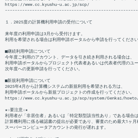
https://www.cc.kyushu-u.ac.jp/scp/

ポイント・ストレージの追加
重点支援制度
------------------------------------------------------
購入
１．2025度の計算機利用申請の受付について

ストレージとファイル操作
来年度の利用申請は3月から受付けます。

利用を希望される場合は利用申請ポータルから申請を行ってください
ソフトウェアの利用方法
■継続利用申請について

今年度ご利用のアカウント、データを引き続き利用される場合は、

ジョブの利用法
利用申請ポータルからプロジェクト代表者あるいは代表者代理のユー
次年度への更新申請を行ってください。

リソースグループ
■新規利用申請について

2025年4月から計算機システムの新規利用を希望される方は、

仮想ホスト
利用申請ポータルから新規プロジェクトの作成を行ってください。

https://www.cc.kyushu-u.ac.jp/scp/system/Genkai/howto/
FAQ、お役立ち情報
★☆要注意☆★

利用者が「非居住者」あるいは「特定類型該当性あり」である場合は
計算機利用に係る確認書の提出が必要であり、審査のため最大1ヶ月程
スーパーコンピュータアカウントの発行が遅れます。
