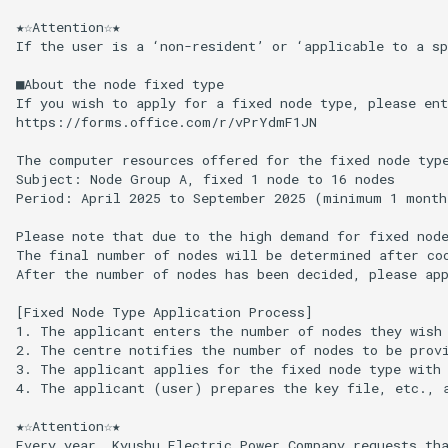
★☆Attention☆★

If the user is a ‘non-resident’ or ‘applicable to a sp
■About the node fixed type

If you wish to apply for a fixed node type, please ent
https://forms.office.com/r/vPrYdmF1JN

The computer resources offered for the fixed node type
Subject: Node Group A, fixed 1 node to 16 nodes

Period: April 2025 to September 2025 (minimum 1 month)
Please note that due to the high demand for fixed node
The final number of nodes will be determined after coo
After the number of nodes has been decided, please app
[Fixed Node Type Application Process]

1. The applicant enters the number of nodes they wish 
2. The centre notifies the number of nodes to be prov
3. The applicant applies for the fixed node type with 
4. The applicant (user) prepares the key file, etc., a
★☆Attention☆★

Every year, Kyushu Electric Power Company requests tha