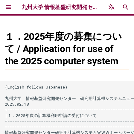
九州大学 情報基盤研究開発センター 研究用計算機システム
検
English
索
日本語
１．2025年度の募集につい
玄界システム情報
利用方法
利用制度
イベント
お知らせ
利用報告・謝辞
アクセス・連絡先
更新履歴
を
て / Application for use of
初
玄界ハードウェア
これから玄界を利用する方へ
利用資格
2026年度 講習会 /
研究用計算機システムニュー
研究成果
the 2025 computer system
Workshops & Trainings 2026
ス
期
玄界ソフトウェア
玄界の利用開始手続き
トライアルユース
民間利用成果報告
化
フォーラム・シンポジウム /
運用情報 / Operational
Forums & Symposiums
Information
ポータルアカウントの作成
利用負担金制度
謝辞記載のお願い
(English follows Japanese)

九州大学　情報基盤研究開発センター　研究用計算機システムニュース　　
過去の障害情報 / Past
プロジェクトの申請
利用負担金の支払い
2025.02.18

Failure Information
+-----------------------------------------------------
プロジェクトへの参加
民間利用制度
|１．2025年度の計算機利用申請の受付について　　　　　　　　　
+-----------------------------------------------------
------------------------------------------------------
ログイン
公募型利用制度
情報基盤研究開発センター研究用計算機システムＷＷＷホームページ